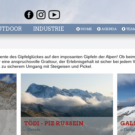
UTDOOR
INDUSTRIE
HOME
AGENDA
TEA
nte des Gipfelglückes auf den imposanten Gipfeln der Alpen! Ob beim 
 eine anspruchsvolle Grattour, der Erlebnisgehalt ist sicher bei jede
 zu sicherem Umgang mit Steigeisen und Pickel.
TÖDI - PIZ RUSSEIN
GAL
» Details
» Detail