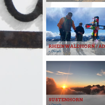
RHEINWALDHORN / A
» Details
SUSTENHORN
» Details