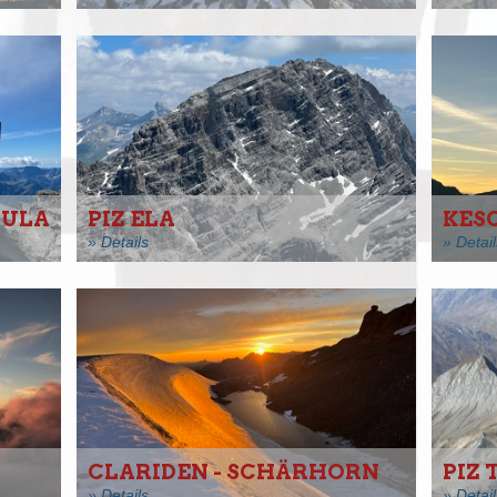
DULA
PIZ ELA
KESC
» Details
» Detail
CLARIDEN - SCHÄRHORN
PIZ 
» Details
» Detail