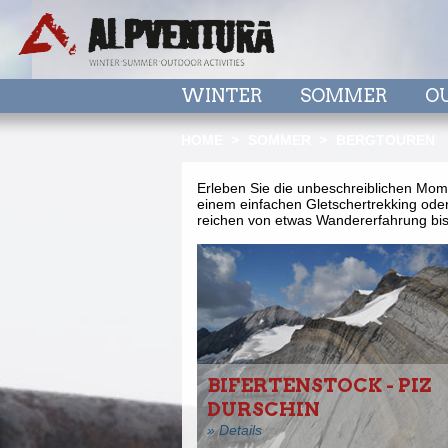
WINTER
SOMMER
O
HOME
SOMMER
BERGTOUREN
Erleben Sie die unbeschreiblichen Mome
einem einfachen Gletschertrekking oder
reichen von etwas Wandererfahrung bis
BIFERTENSTOCK - PIZ
DURSCHIN
» Details