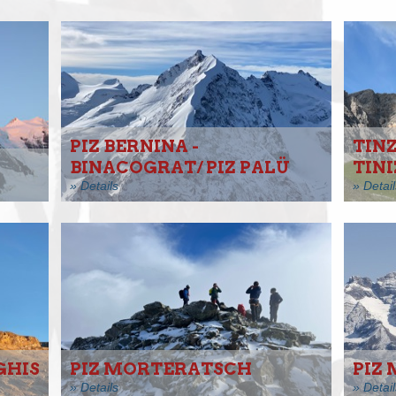
PIZ BERNINA -
TIN
BINACOGRAT/ PIZ PALÜ
TIN
» Details
» Detail
GHIS
PIZ MORTERATSCH
PIZ
» Details
» Detail