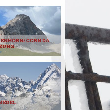
ZENHORN/ CORN DA
IZUNG
s
 MEDEL
s