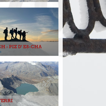
H - PIZ D' ES-CHA
s
TERRI
s