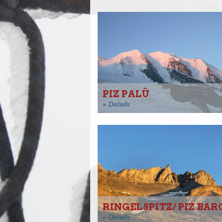
PIZ PALÜ
» Details
RINGELSPITZ/ PIZ BAR
» Details